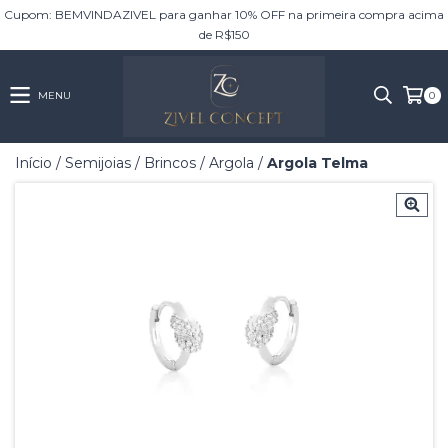
Cupom: BEMVINDAZIVEL para ganhar 10% OFF na primeira compra acima
de R$150
MENU
0
Início
/
Semijoias
/
Brincos
/
Argola
/
Argola Telma