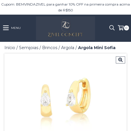
Cupom: BEMVINDAZIVEL para ganhar 10% OFF na primeira compra acima
de R$150
MENU
0
Início
/
Semijoias
/
Brincos
/
Argola
/
Argola Mini Sofia