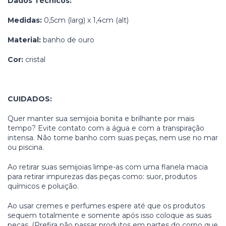
Dados Técnicos:
Medidas:
0,5cm (larg) x 1,4cm (alt)
Material:
banho de ouro
Cor:
cristal
CUIDADOS:
Quer manter sua semijoia bonita e brilhante por mais
tempo? Evite contato com a água e com a transpiração
intensa. Não tome banho com suas peças, nem use no mar
ou piscina.
Ao retirar suas semijoias limpe-as com uma flanela macia
para retirar impurezas das peças como: suor, produtos
químicos e poluição.
Ao usar cremes e perfumes espere até que os produtos
sequem totalmente e somente após isso coloque as suas
peças. (Prefira não passar produtos em partes do corpo que